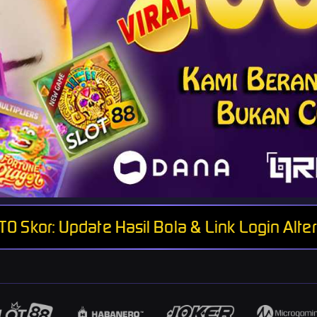
TO Skor: Update Hasil Bola & Link Login Alter