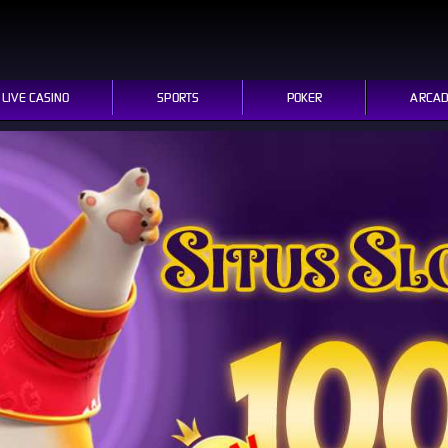
LIVE CASINO
SPORTS
POKER
ARCA